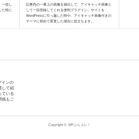
、一括し
記事内の一番上の画像を抽出して、アイキャッチ画像と
した時に
して一括登録してくれる便利プラグイン。サイトを
WordPressに引っ越した時や、アイキャッチ画像付きの
テーマに初めて変更した場合に役立ちます。
ラグインの
選して紹
っている
関係もご
Copyright ©
WPぷらコレ！