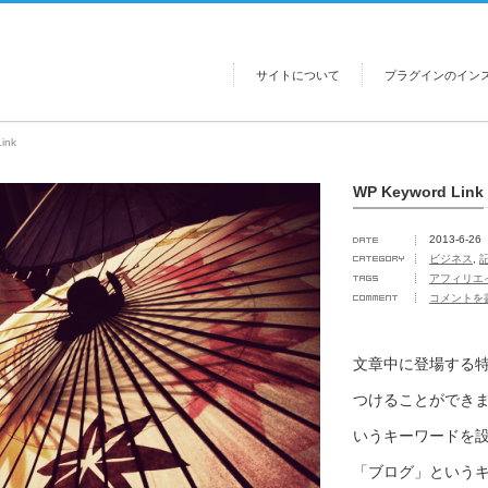
サイトについて
プラグインのイン
ink
WP Keyword Link
2013-6-26
ビジネス
,
アフィリエ
コメントを
文章中に登場する
つけることができ
いうキーワードを
「ブログ」という