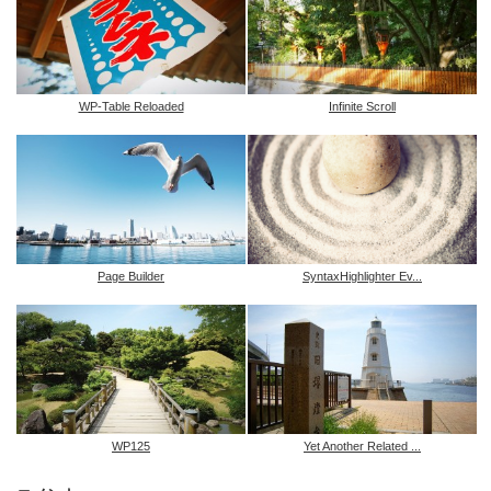
WP-Table Reloaded
Infinite Scroll
Page Builder
SyntaxHighlighter Ev...
WP125
Yet Another Related ...